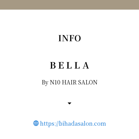
INFO
B E L L A
By N10 HAIR SALON
https://bihadasalon.com