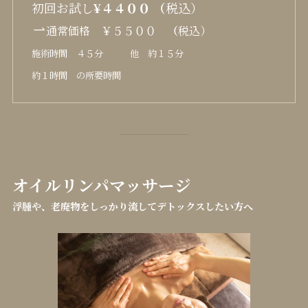
初回お試し
¥４４００ （
税込）
通常価格 ￥５５００
（
税込）
施術時間 ４５分 他 約１５分
約１時間 の所要時間
オイルリンパマッサージ
浮腫や、老廃物をしっかり流してデトックスしたい方へ