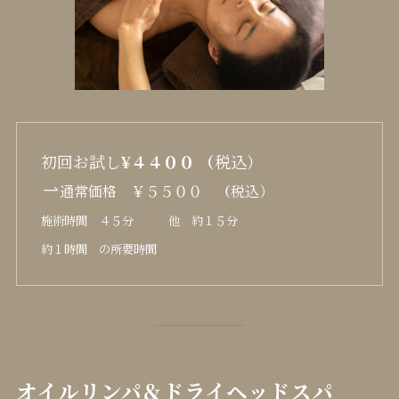
初回お試し
¥４４００ （
税込）
通常価格 ￥５５００
（
税込）
施術時間 ４５分 他 約１５分
約１時間 の所要時間
オイルリンパ＆ドライヘッドスパ